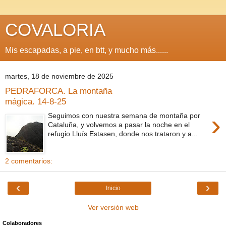
COVALORIA
Mis escapadas, a pie, en btt, y mucho más......
martes, 18 de noviembre de 2025
PEDRAFORCA. La montaña
mágica. 14-8-25
›
Seguimos con nuestra semana de montaña por
Cataluña, y volvemos a pasar la noche en el
refugio Lluís Estasen, donde nos trataron y a...
2 comentarios:
‹
›
Inicio
Ver versión web
Colaboradores